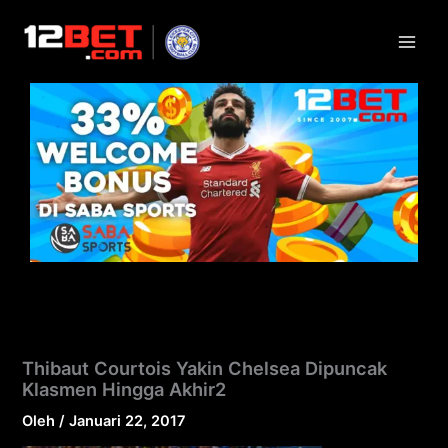
Lewati
ke
konten
Thibaut Courtois Yakin Chelsea Dipuncak
Klasmen Hingga Akhir2
Oleh
/
Januari 22, 2017