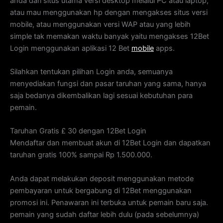
anda dari situs utama versi desktop melalui PC atau laptop,
atau mau menggunakan hp dengan mengakses situs versi
mobile, atau menggunakan versi WAP atau yang lebih
simple tak memakan waktu banyak yaitu mengakses 12Bet
Login menggunakan aplikasi 12 Bet
mobile
apps.
Silahkan tentukan pilihan Login anda, semuanya
menyediakan fungsi dan pasar taruhan yang sama, hanya
saja bedanya dikembalikan lagi sesuai kebutuhan para
pemain.
Taruhan Gratis £ 30 dengan 12Bet Login
Mendaftar dan membuat akun di 12Bet Login dan dapatkan
taruhan gratis 100% sampai Rp 1.500.000.
Anda dapat melakukan deposit menggunakan metode
pembayaran untuk bergabung di 12Bet menggunakan
promosi ini. Penawaran ini terbuka untuk pemain baru saja.
pemain yang sudah daftar lebih dulu (pada sebelumnya)