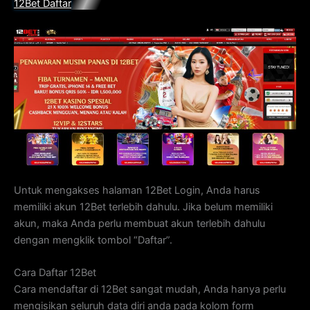
12Bet Daftar
Untuk mengakses halaman 12Bet Login, Anda harus
memiliki akun 12Bet terlebih dahulu. Jika belum memiliki
akun, maka Anda perlu membuat akun terlebih dahulu
dengan mengklik tombol “Daftar”.
Cara Daftar 12Bet
Cara mendaftar di 12Bet sangat mudah, Anda hanya perlu
mengisikan seluruh data diri anda pada kolom form