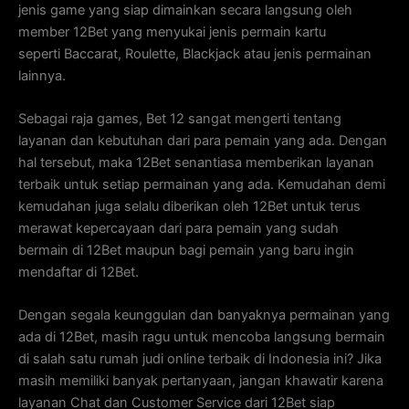
jenis game yang siap dimainkan secara langsung oleh
member 12Bet yang menyukai jenis permain kartu
seperti Baccarat, Roulette, Blackjack atau jenis permainan
lainnya.
Sebagai raja games, Bet 12 sangat mengerti tentang
layanan dan kebutuhan dari para pemain yang ada. Dengan
hal tersebut, maka 12Bet senantiasa memberikan layanan
terbaik untuk setiap permainan yang ada. Kemudahan demi
kemudahan juga selalu diberikan oleh 12Bet untuk terus
merawat kepercayaan dari para pemain yang sudah
bermain di 12Bet maupun bagi pemain yang baru ingin
mendaftar di 12Bet.
Dengan segala keunggulan dan banyaknya permainan yang
ada di 12Bet, masih ragu untuk mencoba langsung bermain
di salah satu rumah judi online terbaik di Indonesia ini? Jika
masih memiliki banyak pertanyaan, jangan khawatir karena
layanan Chat dan Customer Service dari 12Bet siap