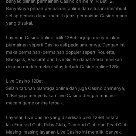
banyak pilihan permainan Casino online milik Bet 12.
Banyaknya pilihan permainan online dari situs ini membuat
setiap pemain dapat memilih jenis permainan Casino mana
yang disukai.
Layanan Casino online milik 12Bet ini juga menyediakan
permainan seperti Casino asli pada umumnya. Dengan ini,
maka permainan-permainan populer seperti Roulette,
Blackjack, Baccarat dan Live Sic Bo dapat Anda mainkan
dengan mudah melalui situs terbaik Casino online 12Bet.
Live Casino 12Bet
Selain taruhan olahraga online dan juga Casino onlinenya,
12Bet juga menyediakan Live Casino dengan macam-
macam game online terbaik.
Layanan Live Casino yang disedikan oleh 12Bet antara
lain Emerald Club, Ruby Club, Diamond Club dan Pearl Club.
Masing-masing layanan Live Casino ini memiliki banyak