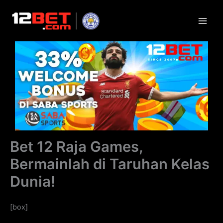
Lewati
ke
konten
Bet 12 Raja Games,
Bermainlah di Taruhan Kelas
Dunia!
[box]