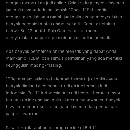
dengan memainkan judi online. Salah satu penyedia layanan
judi online yang terkenal adalah 12bet. 12Bet sendiri
merupakan salah satu rumah judi online yang menyediakan
banyak permainan atau game menarik. Dapat dikatakan
bahwa Bet 12 adalah Raja Games online karena
menyediakan banyakn permainan judi online menarik.
Ada banyak permainan online menarik yang dapat Anda
mainkan di 12Bet, dan semua permainan yang ada memiliki
keunggulan masing-masing.
12Bet menjadi salah satu tempat bermain judi online yang
banyak diminati oleh pemain judi online termasuk di
Indonesia. Bet 12 Indonesia menjadi tempat bermain favorit
taruhan online dan judi online karena menawarkan banyak
tawaran menarik selain memang layanan dan permainan
yang ditawarkan.
Pasar terbaik taruhan olahraga online di Bet 12