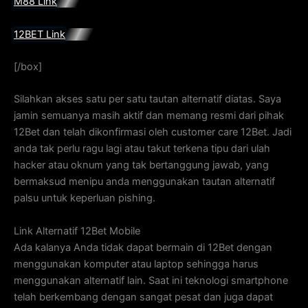
M88 Link
12BET Link
[/box]
Silahkan akses satu per satu tautan alternatif diatas. Saya
jamin semuanya masih aktif dan memang resmi dari pihak
12Bet dan telah dikonfirmasi oleh customer care 12Bet. Jadi
anda tak perlu ragu lagi atau takut terkena tipu dari ulah
hacker atau oknum yang tak bertanggung jawab, yang
bermaksud menipu anda menggunakan tautan alternatif
palsu untuk keperluan pishing.
Link Alternatif 12Bet Mobile
Ada kalanya Anda tidak dapat bermain di 12Bet dengan
menggunakan komputer atau laptop sehingga harus
menggunakan alternatif lain. Saat ini teknologi smartphone
telah berkembang dengan sangat pesat dan juga dapat