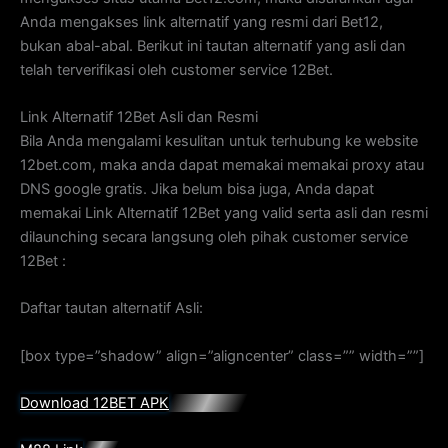
Anda mengakses link alternatif yang resmi dari Bet12,
bukan abal-abal. Berikut ini tautan alternatif yang asli dan
telah terverifikasi oleh customer service 12Bet.
Link Alternatif 12Bet Asli dan Resmi
Bila Anda mengalami kesulitan untuk terhubung ke website
12bet.com, maka anda dapat memakai memakai proxy atau
DNS google gratis. Jika belum bisa juga, Anda dapat
memakai Link Alternatif 12Bet yang valid serta asli dan resmi
dilaunching secara langsung oleh pihak customer service
12Bet :
Daftar tautan alternatif Asli:
[box type=”shadow” align=”aligncenter” class=”” width=””]
Download 12BET APK