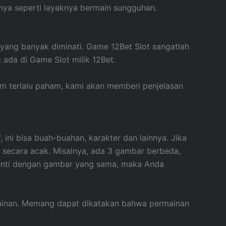
ya seperti layaknya bermain sungguhan.
u yang banyak diminati. Game 12Bet Slot sangatlah
ada di Game Slot milik 12Bet.
m terlalu paham, kami akan memberi penjelasan
ni bisa buah-buahan, karakter dan lainnya. Jika
secara acak. Misalnya, ada 3 gambar berbeda,
enti dengan gambar yang sama, maka Anda
mainan. Memang dapat dikatakan bahwa permainan