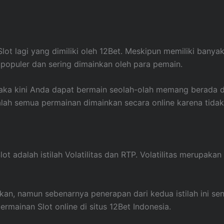
t lagi yang dimiliki oleh 12Bet. Meskipun memiliki banyak 
 populer dan sering dimainkan oleh para pemain.
ka kini Anda dapat bermain seolah-olah memang berada di 
nyalah semua permainan dimainkan secara online karena tid
lot adalah istilah Volatilitas dan RTP. Volatilitas merupaka
nakan, namun sebenarnya penerapan dari kedua istilah ini se
mainan Slot online di situs 12Bet Indonesia.