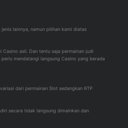
jenis lainnya, namun pilihan kami diatas
Casino asli. Dan tentu saja permainan judi
ak perlu mendatangi langsung Casino yang berada
n variasi dari permainan Slot sedangkan RTP
ndiri secara tidak langsung dimainkan dan