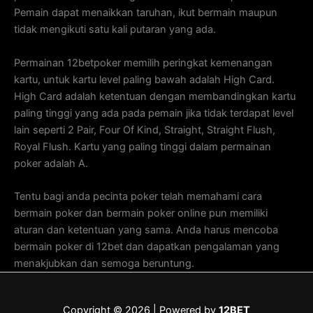
Pemain dapat menaikkan taruhan, ikut bermain maupun
tidak mengikuti satu kali putaran yang ada.
Permainan 12betpoker memilih peringkat kemenangan
kartu, untuk kartu level paling bawah adalah High Card.
High Card adalah ketentuan dengan membandingkan kartu
paling tinggi yang ada pada pemain jika tidak terdapat level
lain seperti 2 Pair, Four Of Kind, Straight, Straight Flush,
Royal Flush. Kartu yang paling tinggi dalam permainan
poker adalah A.
Tentu bagi anda pecinta poker telah memahami cara
bermain poker dan bermain poker online pun memiliki
aturan dan ketentuan yang sama. Anda harus mencoba
bermain poker di 12bet dan dapatkan pengalaman yang
menakjubkan dan semoga beruntung.
Copyright © 2026 | Powered by
12BET