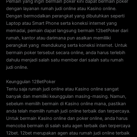
Pemain yang ingin bermain poker kini dapat bermain poker
dengan layanan rumah judi online atau Kasino online.
Dengan bermodalkan perangkat yang dibutuhkan seperti
Laptop atau Smart Phone serta koneksi internet yang
memadai, pemain dapat langsung bermain 12betPoker dari
rumah, kantor atau darimana pun asalkan memliliki
perangkat yang mendukung serta koneksi internet. Untuk
bermain poker tersebut secara online, anda harus terlebih
dahulu menjadi salah satu member dari salah satu rumah
judi online.
Keunggulan 12BetPoker
Tentu saja rumah judi online atau Kasino online sangat
banyak dan memiliki keunggulan masing-masing. Namun,
sebelum memilih bermain di Kasino online mana, pastikan
anda telah memilih rumah judi online terbaik dan terpercaya.
Untuk bermain Kasino online dan poker online, anda harus
mencoba bermain di salah satu agen terbaik dan terpercaya
12bet. 12bet merupakan agen atau rumah judi online terbaik