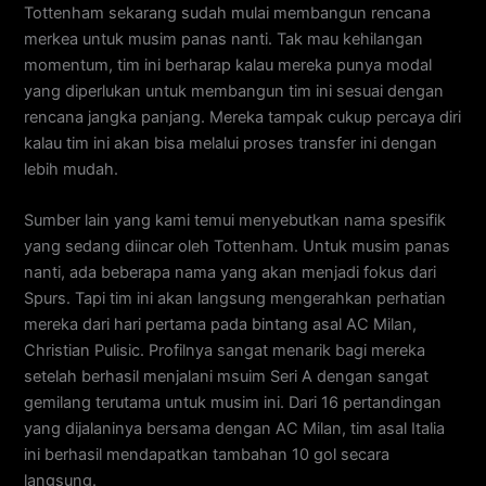
Tottenham sekarang sudah mulai membangun rencana
merkea untuk musim panas nanti. Tak mau kehilangan
momentum, tim ini berharap kalau mereka punya modal
yang diperlukan untuk membangun tim ini sesuai dengan
rencana jangka panjang. Mereka tampak cukup percaya diri
kalau tim ini akan bisa melalui proses transfer ini dengan
lebih mudah.
Sumber lain yang kami temui menyebutkan nama spesifik
yang sedang diincar oleh Tottenham. Untuk musim panas
nanti, ada beberapa nama yang akan menjadi fokus dari
Spurs. Tapi tim ini akan langsung mengerahkan perhatian
mereka dari hari pertama pada bintang asal AC Milan,
Christian Pulisic. Profilnya sangat menarik bagi mereka
setelah berhasil menjalani msuim Seri A dengan sangat
gemilang terutama untuk musim ini. Dari 16 pertandingan
yang dijalaninya bersama dengan AC Milan, tim asal Italia
ini berhasil mendapatkan tambahan 10 gol secara
langsung.