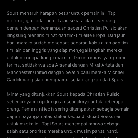
Spurs menaruh harapan besar untuk pemain ini. Tapi
mereka juga sadar betul kalau secara alami, seorang
pemain dengan kemampuan seperti Christian Pulisic akan
langsung menarik minat dari tim-tim elite Eropa. Dari jauh
hari, mereka sudah mendapat bocoran kalau akan ada tim-
tim lain dari Inggris yang siap menjegal langkah mereka
untuk mendapatkan pemain ini. Dari informasi yang kami
terima, setidaknya ada Arsenal dengan Mikel Arteta dan
Manchester United dengan pelatih baru mereka Michael
Carrick yang siap menghantui setiap langkah dari Spurs.
Minat yang ditunjukkan Spurs kepada Christian Pulisic
sebenarnya menjadi kejutan setidaknya untuk beberapa
orang. Pemain ini lebih sering ditempatkan sebagia pemain
depan bayangan atau striker kedua di skuad Rossoneri
untuk musim ini. Tapi Spurs menempatkannya sebagai
salah satu prioritas mereka untuk musim panas nanti.