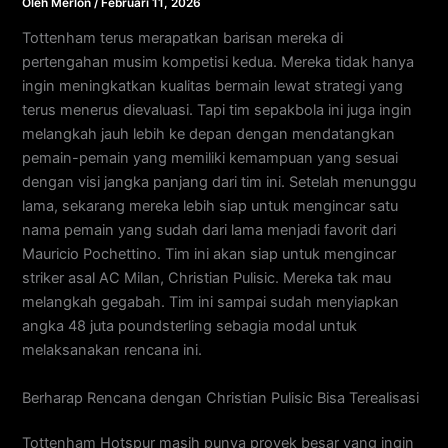
Oleh
Merlon
/
Februari 11, 2026
Tottenham terus merapatkan barisan mereka di
pertengahan musim kompetisi kedua. Mereka tidak hanya
ingin meningkatkan kualitas bermain lewat strategi yang
terus menerus dievaluasi. Tapi tim sepakbola ini juga ingin
melangkah jauh lebih ke depan dengan mendatangkan
pemain-pemain yang memiliki kemampuan yang sesuai
dengan visi jangka panjang dari tim ini. Setelah menunggu
lama, sekarang mereka lebih siap untuk mengincar satu
nama pemain yang sudah dari lama menjadi favorit dari
Mauricio Pochettino. Tim ini akan siap untuk mengincar
striker asal AC Milan, Christian Pulisic. Mereka tak mau
melangkah gegabah. Tim ini sampai sudah menyiapkan
angka 48 juta poundsterling sebagia modal untuk
melaksanakan rencana ini.
Berharap Rencana dengan Christian Pulisic Bisa Terealisasi
Tottenham Hotspur masih punya proyek besar yang ingin