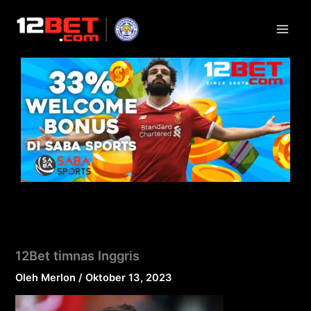
Lewati
ke
konten
12Bet timnas Inggris
Oleh
Merlon
/
Oktober 13, 2023