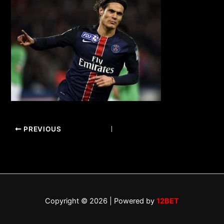
PREVIOUS
Copyright © 2026 | Powered by
12BET