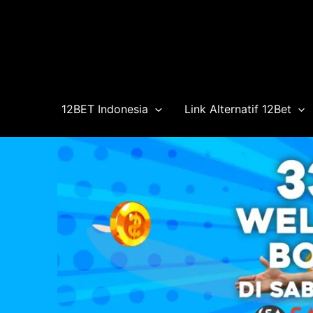
Lewati
ke
konten
12BET Indonesia
Link Alternatif 12Bet