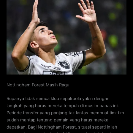
Nottingham Forest Masih Ragu
Rupanya tidak semua klub sepakbola yakin dengan
langkah yang harus mereka tempuh di musim panas ini.
Periode transfer yang panjang tak lantas membuat tim-tim
sudah mantap tentang pemain yang harus mereka
dapatkan. Bagi Nottingham Forest, situasi seperti inilah