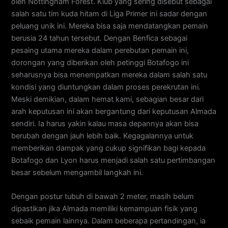
oleh Nottingham Forest. Klub yang sering disebut sebagai
salah satu tim kuda hitam di Liga Primer ini sadar dengan
peluang unik ini. Mereka bisa saja mendatangkan pemain
berusia 24 tahun tersebut. Dengan Benfica sebagai
pesaing utama mereka dalam perebutan pemain ini,
dorongan yang diberikan oleh petinggi Botafogo ini
seharusnya bisa menempatkan mereka dalam salah satu
kondisi yang diuntungkan dalam proses perekrutan ini.
Meski demikian, dalam hemat kami, sebagian besar dari
arah keputusan ini akan bergantung dari keputusan Almada
sendiri. Ia harus yakin kalau masa depannya akan bisa
berubah dengan jauh lebih baik. Kegagalannya untuk
memberikan dampak yang cukup signifikan bagi kepada
Botafogo dan Lyon harus menjadi salah satu pertimbangan
besar sebelum mengambil langkah ini.
Dengan postur tubuh di bawah 2 meter, masih belum
dipastikan jika Almada memiliki kemampuan fisik yang
sebaik pemain lainnya. Dalam beberapa pertandingan, ia