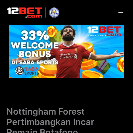
Lewati
ke
konten
Nottingham Forest
Pertimbangkan Incar
Pemain Botafogo