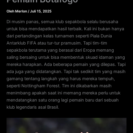
Oleh
Merlon
/
Juli 15, 2025
Di musim panas, semua klub sepakbola selalu berusaha
untuk bisa mendapatkan hasil terbaik. Kali ini bukan hanya
dari pertandingan kelas turnamen seperti Piala Dunia
Antarklub FIFA atau tur-tur pramusim. Tapi tim-tim
sepakbola terutama yang berasal dari Eropa memang
saling bersaing untuk bisa membentuk skuad idaman yang
mereka harapkan. Ada beberapa pemain yang dilepas. Tapi
ada juga yang didatangkan. Tapi tak sedikit tim yang masih
gamang tentang langkah yang harus mereka tempuh,
seperti Nottingham Forest. Tim ini dikabarkan masih
menimbang apakah saat ini memang mereka perlu untuk
mendatangkan satu orang lagi pemain baru dari sebuah
klub legendaris asal Brasil.