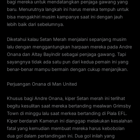
bagi mereka untuk mendatangkan penjaga gawang yang
baru. Menurutnya langkah ini harus mereka tempuh untuk
bisa mengakhiri musim kampanye saat ini dengan jauh
lebih baik dari sebelumnya.
Diketahui kalau Setan Merah menjalani sepanjang musim
lalu dengan menggantungkan harpaan mereka pada Andre
Onana dan Altay Bayindir sebagai penjaga gawang. Tapi
sayangnya tidak ada satu pun dari kedua pemain ini yang
benar-benar mampu bermain dengan cukup menjanjikan.
Perjuangan Onana di Man United
Khusus bagi Andre Onana, kiper Setan merah ini terlihat
begitu kesulitan saat mereka bertanding mealwan Grimsby
Town di minggu lalu saat merkea bertanding di Piala EFL.
Kiper berdarah Kamerun ini dianggap melakukan kesalahan
fatal yang kemudian membuat mereka harus kebobolan
dua gol dalam pertandingan ini. Dua gol inilah yang