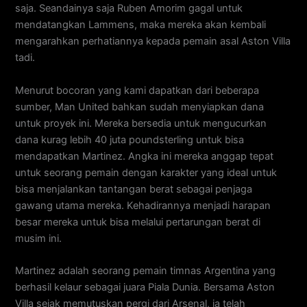
saja. Seandainya saja Ruben Amorim gagal untuk
mendatangkan Lammens, maka mereka akan kembali
mengarahkan perhatiannya kepada pemain asal Aston Villa
tadi.
Menurut bocoran yang kami dapatkan dari beberapa
sumber, Man United bahkan sudah menyiapkan dana
untuk proyek ini. Mereka bersedia untuk mengucurkan
dana kurag lebih 40 juta poundsterling untuk bisa
mendapatkan Martinez. Angka ini mereka anggap tepat
untuk seorang pemain dengan karakter yang ideal untuk
bisa menjalankan tantangan berat sebagai penjaga
gawang utama mereka. Kehadirannya menjadi harapan
besar mereka untuk bisa melalui pertarungan berat di
musim ini.
Martinez adalah seorang pemain timnas Argentina yang
berhasil kelaur sebagai juara Piala Dunia. Bersama Aston
Villa sejak memutuskan pergi dari Arsenal, ia telah