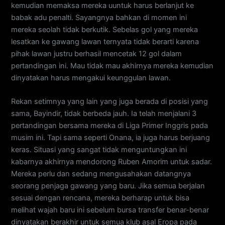
kemudian memaksa mereka uuntuk harus berlanjut ke
babak adu penalti. Sayangnya bahkan di momen ini
mereka seolah tidak berkutik. Sebelas gol yang mereka
lesatkan ke gawang lawan ternyata tidak berarti karena
pihak lawan justru berhasil mencetak 12 gol dalam
pertandingan ini. Mau tidak mau akhirnya mereka kemudian
dinyatakan harus mengakui keunggulan lawan.
Rekan setimnya yang lain yang juga berada di posisi yang
sama, Bayindir, tidak berbeda jauh. Ia telah menjalani 3
pertandingan bersama mereka di Liga Primer Inggris pada
musim ini. Tapi sama seperti Onana, ia juga harus berjuang
keras. Situasi yang sangat tidak menguntungkan ini
kabarnya akhirnya mendorong Ruben Amorim untuk sadar.
Mereka perlu dan sedang mengusahakan datangnya
seorang penjaga gawang yang baru. Jika semua berjalan
sesuai dengan rencana, mereka berharap untuk bisa
melihat wajah baru ini sebelum bursa transfer benar-benar
dinyatakan berakhir untuk semua klub asal Eropa pada