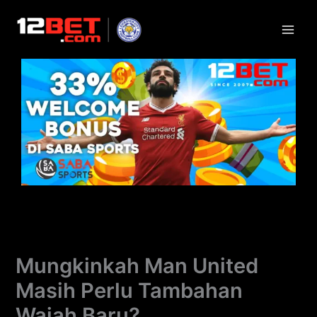
Lewati
ke
konten
Mungkinkah Man United
Masih Perlu Tambahan
Wajah Baru?