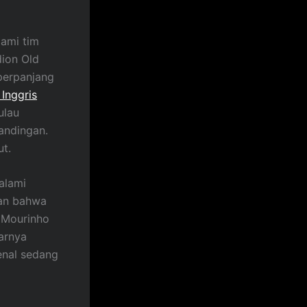
lami tim
dion Old
perpanjang
 Inggris
ulau
andingan.
ut.
alami
kan bahwa
 Mourinho
arnya
enal sedang