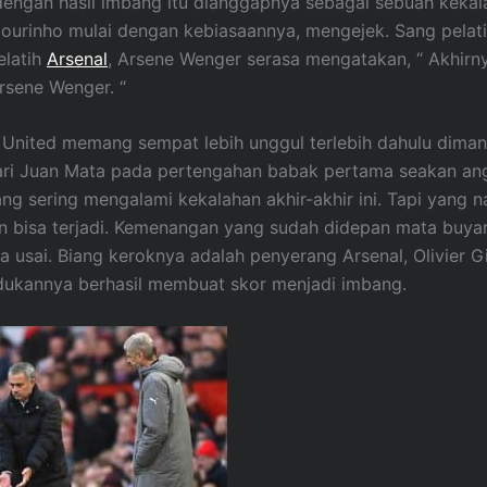
dengan hasil imbang itu dianggapnya sebagai sebuah kekal
urinho mulai dengan kebiasaannya, mengejek. Sang pelatih
elatih
Arsenal
, Arsene Wenger serasa mengatakan, “ Akhirn
Arsene Wenger. “
United memang sempat lebih unggul terlebih dahulu diman
ri Juan Mata pada pertengahan babak pertama seakan ang
ang sering mengalami kekalahan akhir-akhir ini. Tapi yang
n bisa terjadi. Kemenangan yang sudah didepan mata buyar
a usai. Biang keroknya adalah penyerang Arsenal, Olivier 
dukannya berhasil membuat skor menjadi imbang.