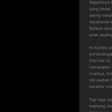
Sepertinya 
yang kerap
sering mela
sepakbola k
Bahkan sang
anak asuhn
Ini karena 
pertandinga
Dan kali in
merupakan s
rivalnya, A
tim asuhan
berakhir im
Yup laga ya
memang memb