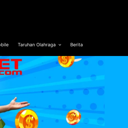
bile
Taruhan Olahraga
Berita