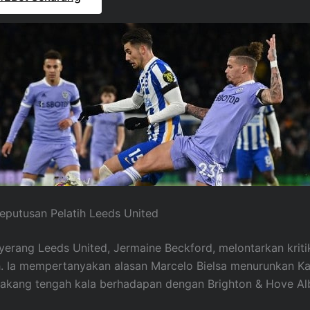
 Keputusan Pelatih Leeds United
erang Leeds United, Jermaine Beckford, melontarkan kriti
h. Ia mempertanyakan alasan Marcelo Bielsa menurunkan Kalv
elakang tengah kala berhadapan dengan Brighton & Hove Al