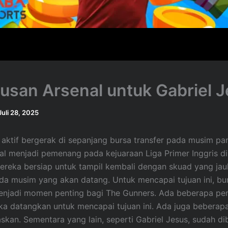
usan Arsenal untuk Gabriel 
Juli 28, 2025
t aktif bergerak di sepanjang bursa transfer pada musim pan
al menjadi pemenang pada kejuaraan Liga Primer Inggris d
mereka bersiap untuk tampil kembali dengan skuad yang jau
da musim yang akan datang. Untuk mencapai tujuan ini, bur
enjadi momen penting bagi The Gunners. Ada beberapa pe
a datangkan untuk mencapai tujuan ini. Ada juga beberap
skan. Sementara yang lain, seperti Gabriel Jesus, sudah di