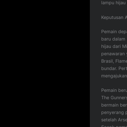
lampu hijau 
Keputusan A
Pemain depa
baru dalam 
hijau dari 
penawaran y
Brasil, Fla
bundar. Per
mengajukan
Pemain beru
The Gunners
bermain ber
penyerang p
setelah Ars