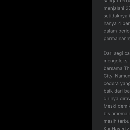
sangat terb
menjalani 2
setidaknya 
hanya 4 per
dalam perio
permainanny
Dari segi ca
mengoleksi 
bersama The
City. Namun
cedera yang
baik dari b
dirinya dir
Meski demik
bis amemain
masih terbu
Kai Havertz