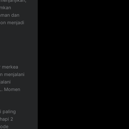
enjanjikan,
umkan
laman dan
bon menjadi
r merkea
n menjalani
alani
CL. Momen
 paling
hapi 2
iode