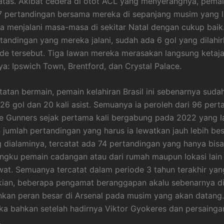
atas. Akibat cedera di otot ACL yang menyerangnya, pemai
7 pertandingan bersama mereka di sepanjang musim yang la
ia menjalani masa-masa di sekitar Natal dengan cukup baik
tandingan yang mereka jalani, sudah ada 6 gol yang dilahi
de tersebut. Tiga lawan mereka merasakan langsung keta
a: Ipswich Town, Brentford, dan Crystal Palace.
tatan bermain, pemain kelahiran Brasil ini sebenarnya sudah
26 gol dan 20 kali asist. Semuanya ia peroleh dari 96 pert
 Gunners sejak pertama kali bergabung pada 2022 yang la
 jumlah pertandingan yang harus ia lewatkan jauh lebih bes
 dialaminya, tercatat ada 74 pertandingan yang hanya bisa
angku pemain cadangan atau dari rumah maupun lokasi lain
awat. Semuanya tercatat dalam periode 3 tahun terakhir ya
ian, beberapa pengamat beranggapan akalu sebenarnya di
kan peran besar di Arsenal pada musim yang akan datang. 
ka bahkan setelah hadirnya Viktor Gyokeres dan persaingan
.