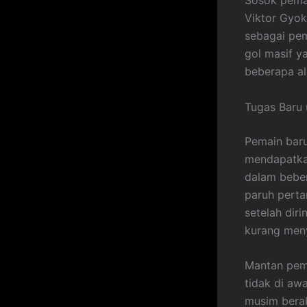
Sosok pema
Viktor Gyok
sebagai pem
gol masif y
beberapa al
Tugas Baru 
Pemain baru
mendapatkan
dalam beber
paruh perta
setelah dir
kurang meny
Mantan pema
tidak di aw
musim berak