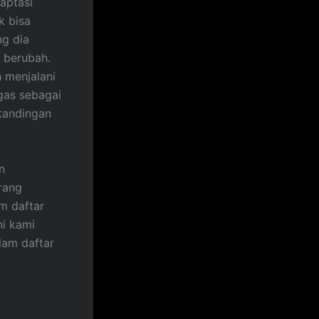
aptasi
k bisa
ng dia
a berubah.
 menjalani
gas sebagai
tandingan
n
rang
m daftar
ni kami
am daftar