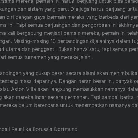
ersama mereka, pemain ini harus berjuang untuk bisa berad
kungan dan sistem yang baru. Dia juga harus berjuang untu
n diri dengan gaya bermain mereka yang berbeda dari ya
lama ini. Tapi semua perjuangan dan pengorbaan ini akhirny
ma kali bergabung menjadi pemain mereka, pemain ini telah
ngan. Masing-masing 13 pertandingan dijalaninya dalam tu
d utama dan pengganti. Bukan hanya satu, tapi semua per
 dari semua turnamen yang mereka jalani.
andingan yang cukup besar secara alami akan menimbulka
tentang masa depannya. Dengan peran besar ini, banyak o
alau Aston Villa akan langsung memasukkan namanya dala
 akan mereka incar secara permanen. Tapi sampai berita i
 mereka belum berencana untuk menempatkan namanya dal
mbali Reuni ke Borussia Dortmund