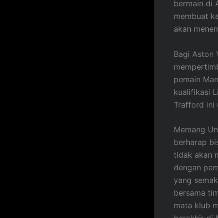
bermain di 
membuat ke
akan menempu
Bagi Aston 
mempertimb
pemain Manc
kualifikasi
Trafford in
Memang Unai
berharap bi
tidak akan 
dengan pema
yang semaki
bersama tim
mata klub 