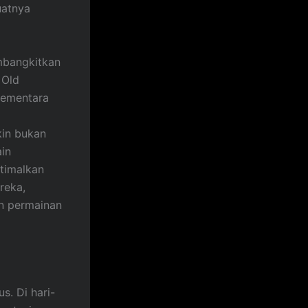
uatnya
mbangkitkan
 Old
sementara
kin bukan
in
timalkan
reka,
n permainan
s. Di hari-