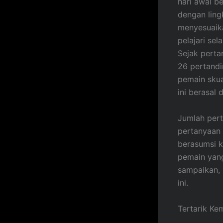
hari awal b
dengan ling
menyesuaika
pelajari se
Sejak perta
26 pertandi
pemain skua
ini berasal
Jumlah pert
pertanyaan 
berasumsi k
pemain yang
sampaikan,
ini.
Tertarik Ke