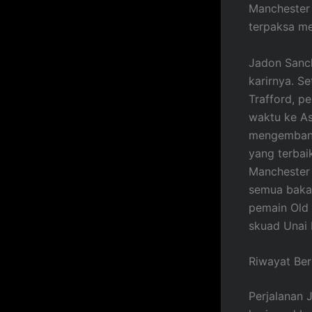
Manchester 
terpaksa me
Jadon Sanc
karirnya. S
Trafford, p
waktu ke As
mengemban 
yang terbai
Manchester 
semua bakat
pemain Old
skuad Unai 
Riwayat Be
Perjalanan 