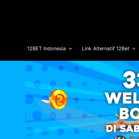
Lewati
ke
konten
12BET Indonesia
Link Alternatif 12Bet