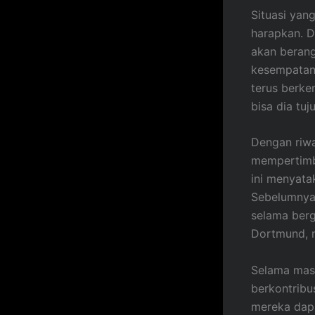
Situasi yan
harapkan. D
akan berang
kesempatan 
terus berke
bisa dia tuju
Dengan riwa
mempertimba
ini menyata
Sebelumnya,
selama berg
Dortmund, n
Selama mas
berkontribu
mereka dapa