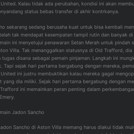
United. Kalau tidak ada perubahan, kondisi ini akan memb
nyandang status bebas transfer di akhir kontrkanya.
ho sekarang sedang berusaha kuat untuk bisa kembali me
etelah tak mendapat kesempatan tampil rutin dan banyak di
emain ini menyetujui penawaran Setan Merah untuk pindah 
ton Villa. Tak menanggalkan statusnya di Old Trafford, dia
tugas disana sebagai pemain pinjaman. Langkah ini mung
k. Tapi sejak hari pertama bergabung dengan mereka, pema
United ini justru membuktikan kalau mereka gagal mengop
 yang dia miliki. Sejak hari pertama bergabung dengan me
 Trafford ini memainkan peran penting dalam perkembanga
Emery.
rmain Jadon Sancho
Jadon Sancho di Aston Villa memang harus diakui tidak mulu