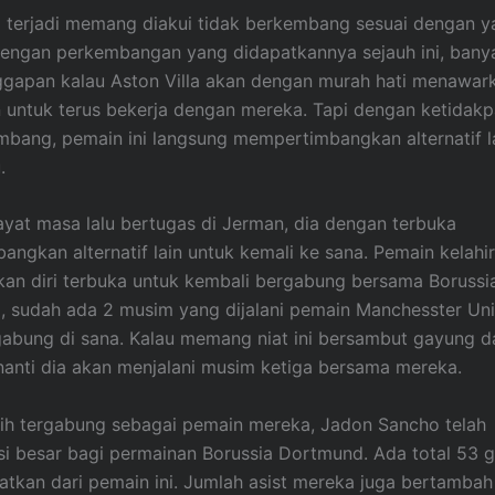
g terjadi memang diakui tidak berkembang sesuai dengan y
engan perkembangan yang didapatkannya sejauh ini, bany
gapan kalau Aston Villa akan dengan murah hati menawar
untuk terus bekerja dengan mereka. Tapi dengan ketidakp
mbang, pemain ini langsung mempertimbangkan alternatif l
.
yat masa lalu bertugas di Jerman, dia dengan terbuka
ngkan alternatif lain untuk kemali ke sana. Pemain kelahir
kan diri terbuka untuk kembali bergabung bersama Boruss
 sudah ada 2 musim yang dijalani pemain Manchesster Unit
abung di sana. Kalau memang niat ini bersambut gayung da
anti dia akan menjalani musim ketiga bersama mereka.
ih tergabung sebagai pemain mereka, Jadon Sancho telah
si besar bagi permainan Borussia Dortmund. Ada total 53 
tkan dari pemain ini. Jumlah asist mereka juga bertamba