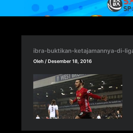
ibra-buktikan-ketajamannya-di-lig
Oleh
/
Desember 18, 2016