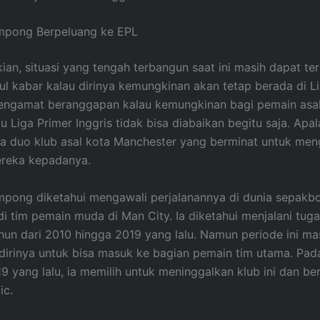
impong Berpeluang ke EPL
ian, situasi yang tengah terbangun saat ini masih dapat te
l kabar kalau dirinya kemungkinan akan tetap berada di Li
engamat beranggapan kalau kemungkinan bagi pemain asal
u Liga Primer Inggris tidak bisa diabaikan begitu saja. Apa
a duo klub asal kota Manchester yang berminat untuk me
reka kepadanya.
mpong diketahui mengawali perjalanannya di dunia sepakb
i tim pemain muda di Man City. Ia diketahui menjalani tugas
hun dari 2010 hingga 2019 yang lalu. Namun periode ini ma
dirinya untuk bisa masuk ke bagian pemain tim utama. Pad
19 yang lalu, ia memilih untuk meninggalkan klub ini dan b
ic.