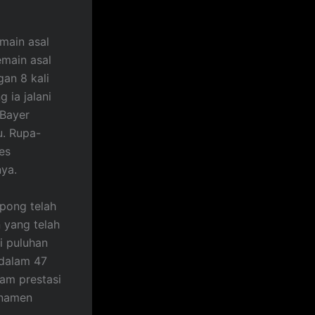
main asal
emain asal
an 8 kali
g ia jalani
 Bayer
u. Rupa-
es
nya.
mpong telah
 yang telah
i puluhan
 dalam 47
lam prestasi
rnamen