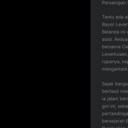
Persaingan 
Tentu ada a
Bayer Lever
Belanda ini
asist. Kedua
bersama Cel
Leverkusen,
rupanya, ke
mengantarka
Sejak berga
berhasil me
ia jalani b
gol ini, se
pertandingan
bersejarah 