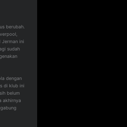
rus berubah.
verpool,
 Jerman ini
lagi sudah
ngenakan
ola dengan
 di klub ini
sih belum
a akhirnya
ergabung