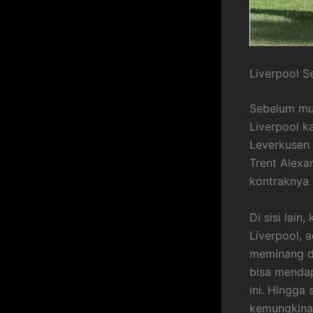
Liverpool S
Sebelum mun
Liverpool k
Leverkusen 
Trent Alexa
kontraknya d
Di sisi lai
Liverpool, 
meminang di
bisa mendap
ini. Hingga
kemungkinan