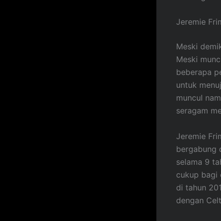
Jeremie Fr
Meski demik
Meski muncu
beberapa p
untuk menuj
muncul nam
seragam me
Jeremie Fri
bergabung d
selama 9 ta
cukup bagi 
di tahun 20
dengan Celt