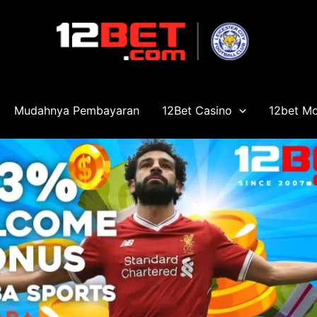
Mudahnya Pembayaran
12Bet Casino
12bet Mo