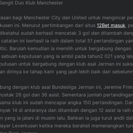
Sengit Duo Klub Manchester
lasan bagi Manchester City dan United untuk mengincar pe
kusen ini. Menurut pertimbangan dari situs
12Bet masuk
, p
 diketahui sudah berhasil mencetak 3 gol dan ditambah deng
 catatan ini berhasil ia raih dalam total 51 pertandingan yan
tic. Barulah kemudian ia memilih untuk bergabung dengan
 sebuah keputusan yang ia ambil pada tahun2 021 yang lal
putusan untuk bergabung dengan klub asal Jerman ini suks
n dirinya ke tahap karir yang jauh lebih baik dari sebelum
bung dengan klub asal Bundesliga Jerman ini, Jeremie Fri
ncetak 26 gol dan 36 asist. Sementara jumlah pertandingan
ersama klub ini sudah mencapai angka 150 pertandingan. Dar
banyak 14 di antaranya dan ditambah dengan 12 asist ia raih
 yang ia jalani di musim lalu. Bahkan ia juga turut andil da
Bayer Leverkusen ketika mereka berahsil memenangkan tu