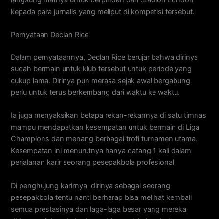
kepada para jurnalis yang meliput di kompetisi tersebut.
Pernyataan Declan Rice
Dalam pernyataannya, Declan Rice berujar bahwa dirinya
sudah bermain untuk klub tersebut untuk periode yang
cukup lama. Dirinya pun merasa sejak awal bergabung
perlu untuk terus berkembang dari waktu ke waktu.
Ia juga menyaksikan betapa rekan-rekannya di satu timnas
mampu mendapatkan kesempatan untuk bermain di Liga
Champions dan menang berbagai trofi turnamen utama.
Kesempatan ini menurutnya hanya datang 1 kali dalam
perjalanan karir seorang pesepakbola profesional.
Di penghujung karirnya, dirinya sebagai seorang
pesepakbola tentu nanti berharap bisa melihat kembali
semua prestasinya dan laga-laga besar yang mereka