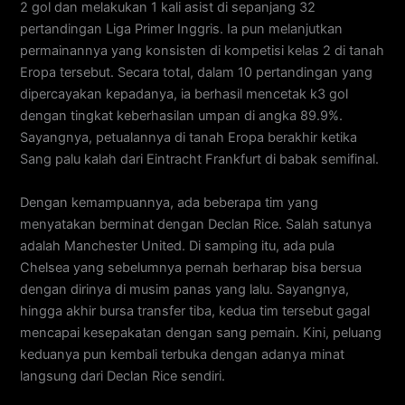
2 gol dan melakukan 1 kali asist di sepanjang 32
pertandingan Liga Primer Inggris. Ia pun melanjutkan
permainannya yang konsisten di kompetisi kelas 2 di tanah
Eropa tersebut. Secara total, dalam 10 pertandingan yang
dipercayakan kepadanya, ia berhasil mencetak k3 gol
dengan tingkat keberhasilan umpan di angka 89.9%.
Sayangnya, petualannya di tanah Eropa berakhir ketika
Sang palu kalah dari Eintracht Frankfurt di babak semifinal.
Dengan kemampuannya, ada beberapa tim yang
menyatakan berminat dengan Declan Rice. Salah satunya
adalah Manchester United. Di samping itu, ada pula
Chelsea yang sebelumnya pernah berharap bisa bersua
dengan dirinya di musim panas yang lalu. Sayangnya,
hingga akhir bursa transfer tiba, kedua tim tersebut gagal
mencapai kesepakatan dengan sang pemain. Kini, peluang
keduanya pun kembali terbuka dengan adanya minat
langsung dari Declan Rice sendiri.