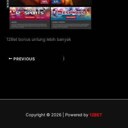
12Bet bonus untung lebih banyak
PREVIOUS
Copyright © 2026 | Powered by
12BET