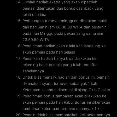
Jumlah hadiah ekstra yang akan diperoleh
pemain ditentukan dari bonus cashback yang
telah diterima
Perhitungan turnover mingguan dilakukan mulai
dari hari Senin jam 00.00.00 WITA dan berakhir
pada hari Minggu pada pekan yang sama jam
23.59.59 WITA
Pengiriman hadiah akan dilakukan langsung ke
akun pemain pada hari Selasa
Penarikan hadiah hanya bisa dilakukan ke
rekening bank pemain yang telah terdaftar
sebelumnya
Untuk bisa menairk hadiah dari bonus ini, pemain
dikenakan syarat turnover sebanyak 1 kali.
Ketentuan ini harus dipenuhi di ajang Club Casino
Pengiriman bonus tambahan akan dilakukan ke
akun pemain pada hari Rabu. Bonus ini dikenakan
tambahan ketentuan turnover sebanyak 1 kali
Pemain tidak bisa membatalkan keikutsertaannya