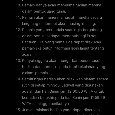
Pemain hanya akan menerima hadiah mereka
dalam bentuk uang tunai.
Pemain akan menerima hadiah mereka secara
langsung di dompet akun masing-masing.
Pemain yang terkendala saat ingin bergabung
dalam bonus ini dapat menghubungi Pusat
Bantuan. Hal yang sama juga dapat dilakukan
pemain jika butuh informasi lebih lanjut tentang
acara ini
Penyelenggara akan mengalikan persentase
hadiah dari bonus ini pada total kekalahan yang
dialami pemain
Perhitungan hadiah akan dilakukan sistem secara
rutin di setiap minggu. Jadwal yang digunakan
adalah dari hari Senin jam 12.00.00 WITA untuk
kemudian berakhir pada hari Senin jam 11.59.59
WITA di minggu berikutnya
Jumlah minimal hadiah yang dapat diperoleh