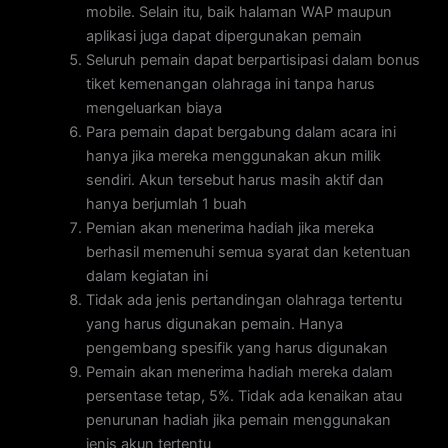
mobile. Selain itu, baik halaman WAP maupun
aplikasi juga dapat dipergunakan pemain
Seluruh pemain dapat berpartisipasi dalam bonus
tiket kemenangan olahraga ini tanpa harus
mengeluarkan biaya
Para pemain dapat bergabung dalam acara ini
hanya jika mereka menggunakan akun milik
sendiri. Akun tersebut harus masih aktif dan
hanya berjumlah 1 buah
Pemian akan menerima hadiah jika mereka
berhasil memenuhi semua syarat dan ketentuan
dalam kegiatan ini
Tidak ada jenis pertandingan olahraga tertentu
yang harus digunakan pemain. Hanya
pengembang spesifik yang harus digunakan
Pemain akan menerima hadiah mereka dalam
persentase tetap, 5%. Tidak ada kenaikan atau
penurunan hadiah jika pemain menggunakan
jenis akun tertentu