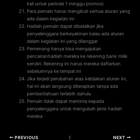
kali untuk periode 1 minggu promosi
Para pemain harus mengikuti semua aturan yang
ada dalam kegiatan ini
Hadiah pemain dapat dibatalkan jika
penyelenggara berkeyakinan kalau ada aturan
dalam kegiatan ini yang dilanggar
Pemenang hanya bisa mengajukan
pencairanhadiah mereka ke rekening bank milik
sendiri. Rekening ini harus mereka daftarkan
sebelumnya ke tempat ini
Jika terjadi perubahan atas kebijakan aturan ini,
hal ini akan langsung diterapkan tanpa ada
pemberitahuan terlebih dahulu
Pemain tidak dapat meminta kepada
penyelenggara untuk mengubah jenis hadiah
mereka
PREVIOUS
NEXT