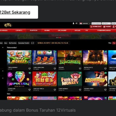
 12Bet Sekarang
abung dalam Bonus Taruhan 12Virtuals