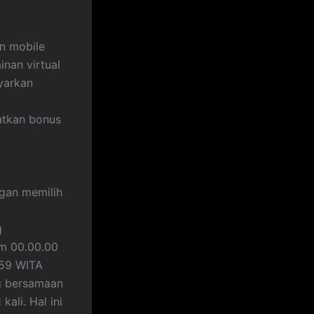
un mobile
nan virtual
yarkan
atkan bonus
gan memilih
g
am 00.00.00
.59 WITA
g bersamaan
ali. Hal ini