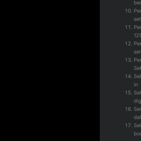
be
Pe
set
Pe
12
Pe
se
Pe
Se
Se
in
Sel
di
Se
da
Se
bo