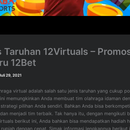
 Taruhan 12Virtuals – Promos
ru 12Bet
Juli 29, 2021
hraga virtual adalah salah satu jenis taruhan yang cukup po
an ini memungkinkan Anda membuat tim olahraga idaman d
strategi pilihan Anda sendiri. Bahkan Anda bisa berkompet
 dan menjadi tim terbaik. Tak hanya itu, dengan mengikuti 
irtuals berikut ini, Anda bahkan bisa mendapatkan hadiah 
u rupiah dengan cepat. Simak informasi lengkapnya berikut i