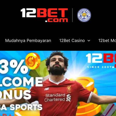
Mudahnya Pembayaran
12Bet Casino
12bet Mo