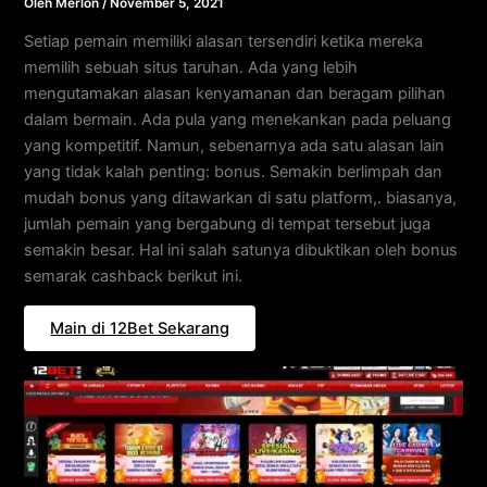
Oleh
Merlon
/
November 5, 2021
Setiap pemain memiliki alasan tersendiri ketika mereka
memilih sebuah situs taruhan. Ada yang lebih
mengutamakan alasan kenyamanan dan beragam pilihan
dalam bermain. Ada pula yang menekankan pada peluang
yang kompetitif. Namun, sebenarnya ada satu alasan lain
yang tidak kalah penting: bonus. Semakin berlimpah dan
mudah bonus yang ditawarkan di satu platform,. biasanya,
jumlah pemain yang bergabung di tempat tersebut juga
semakin besar. Hal ini salah satunya dibuktikan oleh bonus
semarak cashback berikut ini.
Main di 12Bet Sekarang