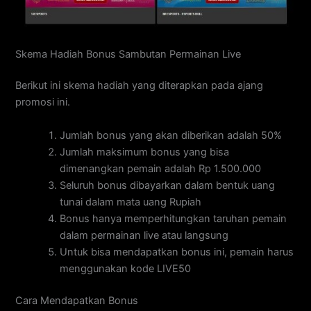
Skema Hadiah Bonus Sambutan Permainan Live
Berikut ini skema hadiah yang diterapkan pada ajang
promosi ini.
Jumlah bonus yang akan diberikan adalah 50%
Jumlah maksimum bonus yang bisa
dimenangkan pemain adalah Rp 1.500.000
Seluruh bonus dibayarkan dalam bentuk uang
tunai dalam mata uang Rupiah
Bonus hanya memperhitungkan taruhan pemain
dalam permainan live atau langsung
Untuk bisa mendapatkan bonus ini, pemain harus
menggunakan kode LIVE50
Cara Mendapatkan Bonus