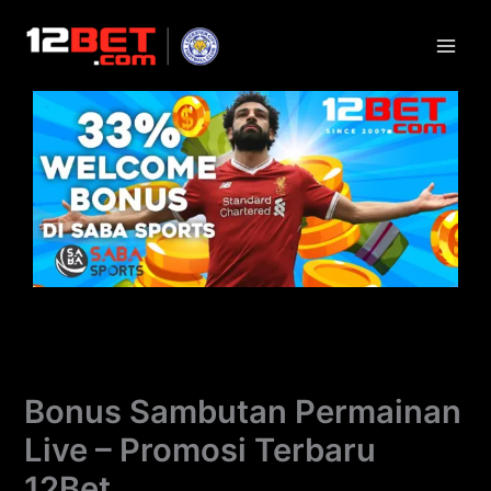
Lewati
ke
konten
Bonus Sambutan Permainan
Live – Promosi Terbaru
12Bet