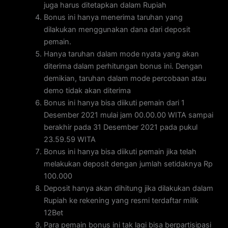
juga harus ditetapkan dalam Rupiah
Bonus ini hanya menerima taruhan yang
dilakukan menggunakan dana dari deposit
pemain.
Hanya taruhan dalam mode nyata yang akan
diterima dalam perhitungan bonus ini. Dengan
demikian, taruhan dalam mode percobaan atau
demo tidak akan diterima
Bonus ini hanya bisa diikuti pemain dari 1
Desember 2021 mulai jam 00.00.00 WITA sampai
berakhir pada 31 Desember 2021 pada pukul
23.59.59 WITA
Bonus ini hanya bisa diikuti pemain jika telah
melakukan deposit dengan jumlah setidaknya Rp
100.000
Deposit hanya akan dihitung jika dilakukan dalam
Rupiah ke rekening yang resmi terdaftar milik
12Bet
Para pemain bonus ini tak lagi bisa berpartisipasi