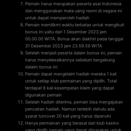
Pemain harus merupakan peserta asal Indonesia
dan menggunakan mata uang resmi di negara ini
untuk dapat memperoleh hadiah
Pemain memilikmi waktu terbatas untuk mengikuti
bonus ini yaitu dari 1 Desember 2023 jam
00.00.00 WITA. Bonus akan diakhiri pada tanggal
31 Desember 2023 jam 23.59.59 WITA
Setelah menjadi peserta dalam bonus ini, pemain
harus menyelesaikannya sebelum bergabung
dalalm bonus ini
Pemain dapat mengklaim hadiah mereka 1 kali
untuk setiap klub permainan yang dipilih. Total
terdapat 8 kali kesempatan klaim yang dapat
digunakan pemain
Setelah hadiah diterima, pemain bisa mengajukan
pencairan hadiah. Namun terlebih dahulu ada
syarat turnover 20 kali yang harus dipenuhi
Hanya permianan yang berasal dari klub kasino
yang dipilih pemain yang dapat digunakan untuk