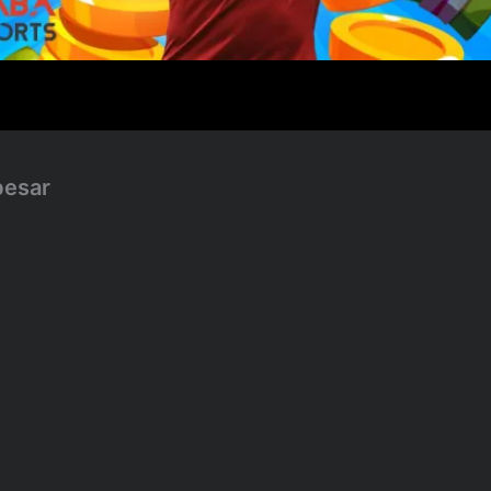
besar