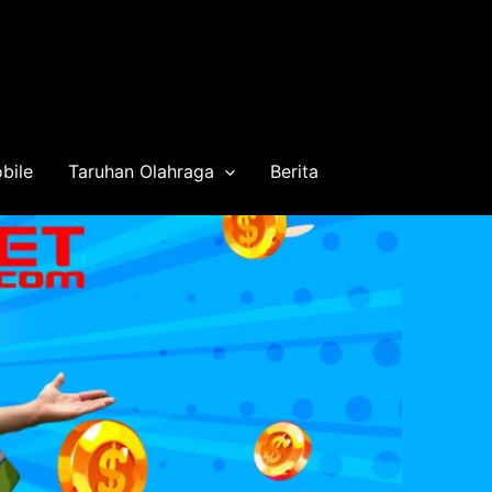
bile
Taruhan Olahraga
Berita