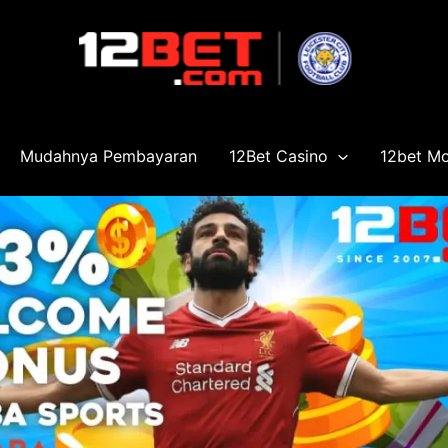
Mudahnya Pembayaran
12Bet Casino
12bet Mo