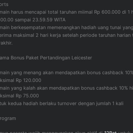
orts
main harus mencapai total taruhan miimal Rp 600.000 di 1 h
.00.00 sampai 23.59.59 WITA
main berkesempatan memenangkan hadiah uang tunai yan
erima maksimal 2 hari kerja setelah periode taruhan harian 
akhir.
ama Bonus Paket Pertandingan Leicester
main yang menang akan mendapatkan bonus cashback 10%
ksimal Rp 120.000
main yang kalah akan mendapatkan bonus cashback 10% h
ksimal Rp 75.000
tuk kedua hadiah berlaku turnover dengan jumlah 1 kali
Program