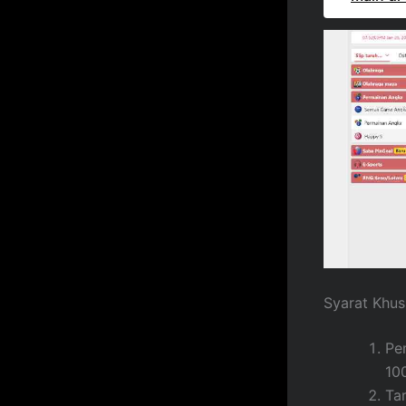
Syarat Khus
Pe
10
Ta