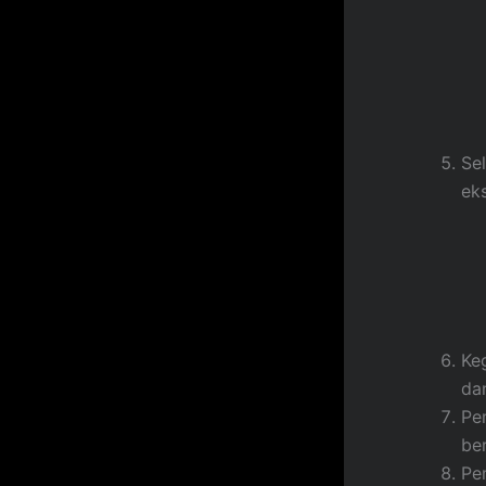
Se
eks
Ke
da
Pe
be
Pe