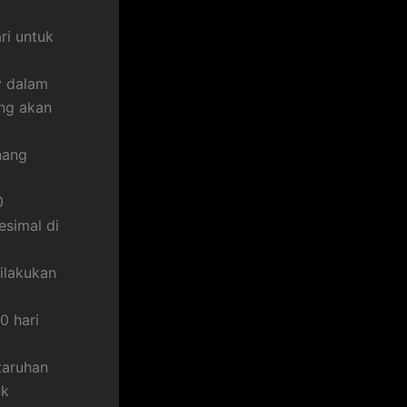
ri untuk
y dalam
ang akan
nang
0
simal di
ilakukan
0 hari
taruhan
uk