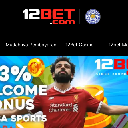
Mudahnya Pembayaran
12Bet Casino
12bet Mo