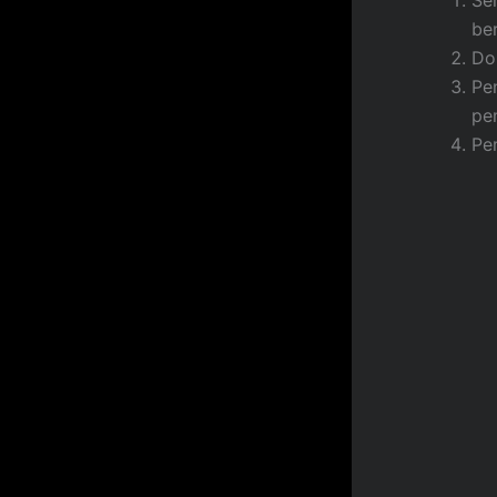
Se
ber
Do
Pe
pe
Pe