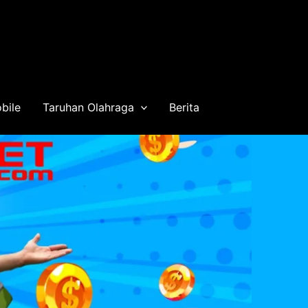
bile
Taruhan Olahraga
Berita