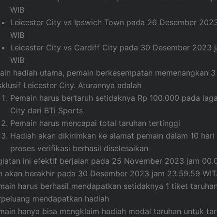
WIB
Leicester City vs Ipswich Town pada 26 Desember 202
WIB
Leicester City vs Cardiff City pada 30 Desember 2023 
WIB
lain hadiah utama, pemain berkesempatan memenangkan 3
klusif Leicester City. Aturannya adalah
Pemain harus bertaruh setidaknya Rp 100.000 pada laga
City dari BTi Sports
Pemain harus mencapai total taruhan tertinggi
Hadiah akan dikirimkan ke alamat pemain dalam 10 hari 
proses verifikasi berhasil diselesaikan
giatan ini efektif berjalan pada 25 November 2023 jam 00
n akan berakhir pada 30 Desember 2023 jam 23.59.59 WI
main harus berhasil mendapatkan setidaknya 1 tiket taruha
rpeluang mendapatkan hadiah
main hanya bisa mengklaim hadiah modal taruhan untuk ta