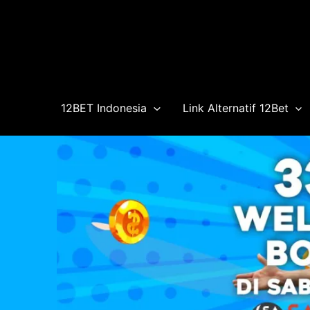
Lewati
ke
konten
12BET Indonesia
Link Alternatif 12Bet