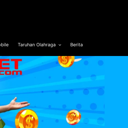
bile
Taruhan Olahraga
Berita