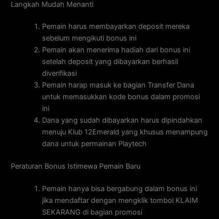
Langkah Mudah Menanti
Pemain harus membayarkan deposit mereka
sebelum mengikuti bonus ini
Pemain akan menerima hadiah dari bonus ini
setelah deposit yang dibayarkan berhasil
diverifikasi
Pemain harap masuk ke bagian Transfer Dana
untuk memasukkan kode bonus dalam promosi
ini
Dana yang sudah dibayarkan harus dipindahkan
menuju Klub 12Emerald yang khusus menampung
dana untuk permainan Playtech
Peraturan Bonus Istimewa Pemain Baru
Pemain hanya bisa bergabung dalam bonus ini
jika mendaftar dengan mengklik tombol KLAIM
SEKARANG di bagian promosi