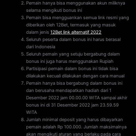
Pemain hanya bisa menggunakan akun miliknya
selama mengikuti bonus ini
Pemain bisa mengguankan semua link resmi yang
diberikan oleh 12Bet, termasuk yang masuk
dalam jenis
12Bet link alternatif 2022
Seluruh peserta dalam bonus ini harus berasal
dari Indonesia
Seluruh pemain yang setuju bergabung dalam
bonus ini juga harus menggunakan Rupiah
Partisipasi pemain dalam bonus ini tidak bisa
dilakukan kecuali dilakukan dengan cara manual
Pemain hanya bisa bergabung dalam bonus ini
dan berusaha mendapatkan hadiah dari 1
Desember 2022 jam 00.00.00 WITA sampai akhir
bonus ini di 31 Desember 2022 jam 23.59.59
WITA
Jumlah minimal deposit yang harus dibayarkan
pemain adalah Rp 100.000. Jumlah maksimalnya
akan mengikuti aturan yang berlaku pada cara