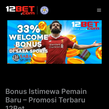
Lewati
ke
konten
Bonus Istimewa Pemain
Baru – Promosi Terbaru
12Bet