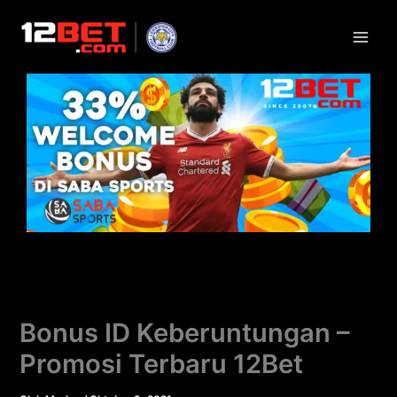
Lewati
ke
konten
Bonus ID Keberuntungan –
Promosi Terbaru 12Bet