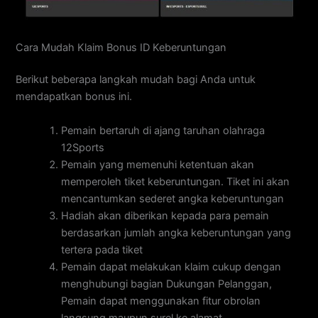
Cara Mudah Klaim Bonus ID Keberuntungan
Berikut beberapa langkah mudah bagi Anda untuk
mendapatkan bonus ini.
Pemain bertaruh di ajang taruhan olahraga
12Sports
Pemain yang memenuhi ketentuan akan
memperoleh tiket keberuntungan. Tiket ini akan
mencantumkan sederet angka keberuntungan
Hadiah akan diberikan kepada para pemain
berdasarkan jumlah angka keberuntungan yang
tertera pada tiket
Pemain dapat melakukan klaim cukup dengan
menghubungi bagian Dukungan Pelanggan,
Pemain dapat menggunakan fitur obrolan
langsung maupun surel ke alamat