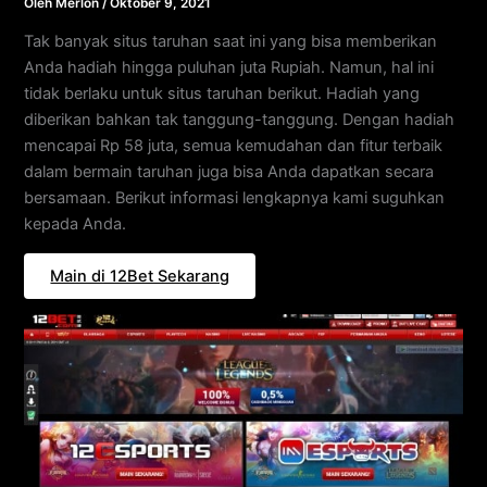
Oleh
Merlon
/
Oktober 9, 2021
Tak banyak situs taruhan saat ini yang bisa memberikan
Anda hadiah hingga puluhan juta Rupiah. Namun, hal ini
tidak berlaku untuk situs taruhan berikut. Hadiah yang
diberikan bahkan tak tanggung-tanggung. Dengan hadiah
mencapai Rp 58 juta, semua kemudahan dan fitur terbaik
dalam bermain taruhan juga bisa Anda dapatkan secara
bersamaan. Berikut informasi lengkapnya kami suguhkan
kepada Anda.
Main di 12Bet Sekarang