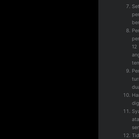
Se
pe
be
Pe
pe
12
an
tem
Pe
tur
dua
Ha
di
Sy
ata
se
Ti