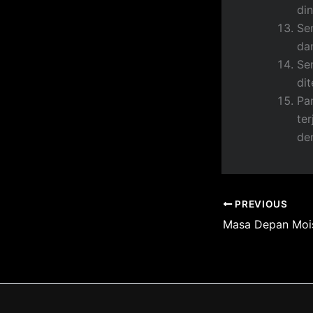
di
Se
da
Se
di
Pa
te
den
PREVIOUS