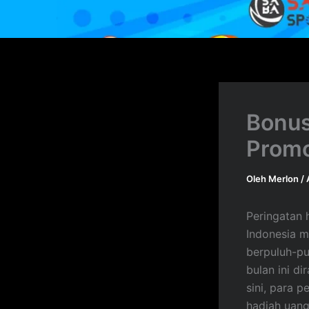
Bonus
Promo
Oleh
Merlon
/
Peringatan 
Indonesia 
berpuluh-pu
bulan ini d
sini, para 
hadiah uang