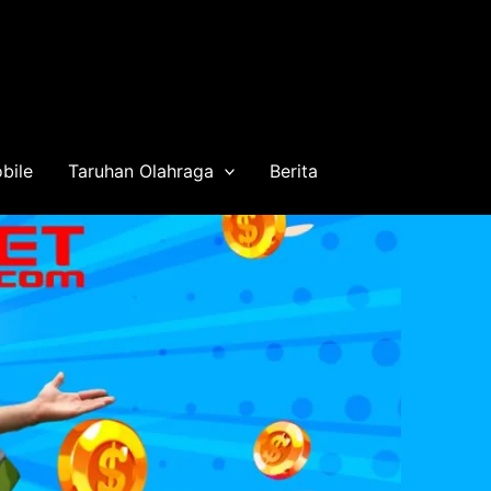
bile
Taruhan Olahraga
Berita