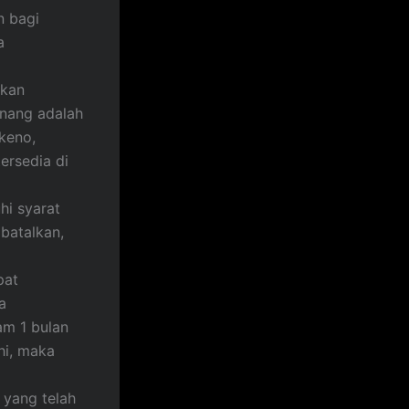
n bagi
a
ikan
enang adalah
keno,
ersedia di
i syarat
ibatalkan,
pat
a
am 1 bulan
hi, maka
 yang telah