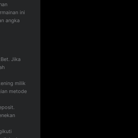
uhan
rmainan ini
an angka
Bet. Jika
ah
ening milik
gian metode
posit.
menekan
gikuti