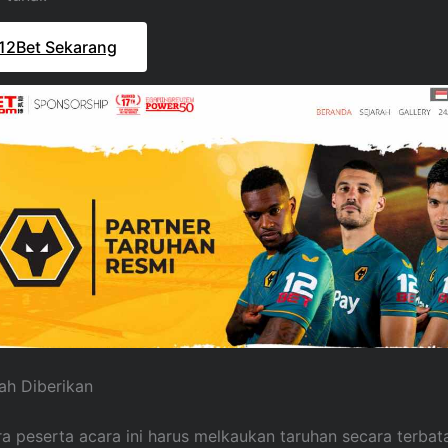
 12Bet Sekarang
ah Diberikan
ra peserta acara ini harus melkaukan taruhan secara terba