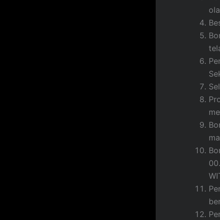
ol
Be
Bon
tel
Pe
Se
Se
Pr
me
Bo
ma
Bo
00
WI
Pe
ber
Pe