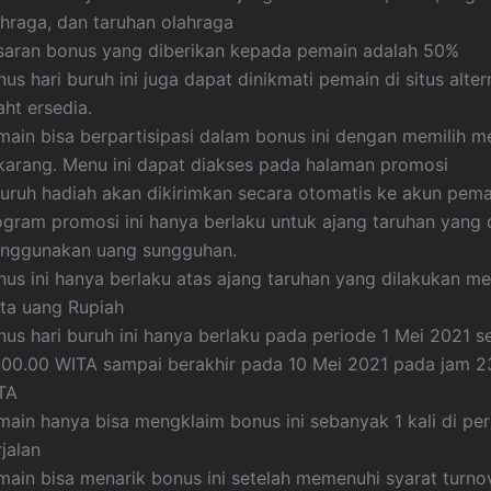
ahraga, dan taruhan olahraga
saran bonus yang diberikan kepada pemain adalah 50%
us hari buruh ini juga dapat dinikmati pemain di situs alter
aht ersedia.
main bisa berpartisipasi dalam bonus ini dengan memilih m
karang. Menu ini dapat diakses pada halaman promosi
luruh hadiah akan dikirimkan secara otomatis ke akun pema
ogram promosi ini hanya berlaku untuk ajang taruhan yang 
nggunakan uang sungguhan.
nus ini hanya berlaku atas ajang taruhan yang dilakukan 
ta uang Rupiah
nus hari buruh ini hanya berlaku pada periode 1 Mei 2021 s
.00.00 WITA sampai berakhir pada 10 Mei 2021 pada jam 2
TA
main hanya bisa mengklaim bonus ini sebanyak 1 kali di pe
jalan
main bisa menarik bonus ini setelah memenuhi syarat turno