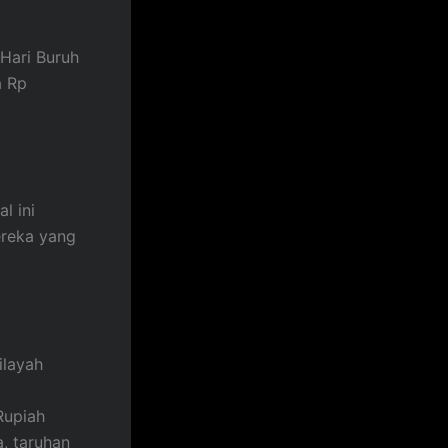
Hari Buruh
a Rp
al ini
ereka yang
ilayah
Rupiah
a, taruhan