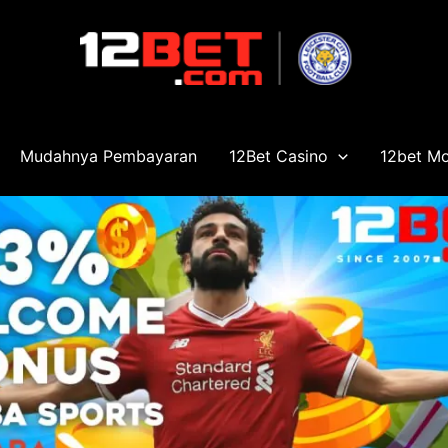
Mudahnya Pembayaran
12Bet Casino
12bet Mo