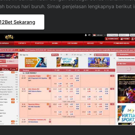
ah bonus hari buruh. Simak penjelasan lengkapnya berikut in
 12Bet Sekarang