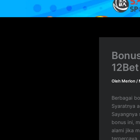
Bonus
12Bet
Oleh
Merlon
/
Berbagai b
Syaratnya a
Sayangnya s
bonus ini, m
alami jika m
terpercaya,