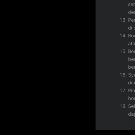
se
de
Pe
di 
Bon
at
Bon
ber
be
Sy
dit
Pi
bon
Sel
da