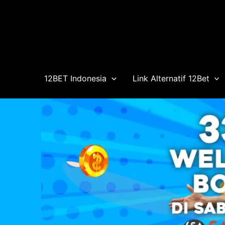
Lewati
ke
konten
12BET Indonesia
Link Alternatif 12Bet