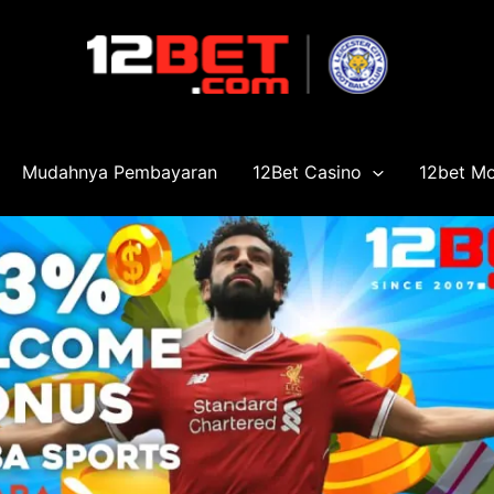
Mudahnya Pembayaran
12Bet Casino
12bet Mo