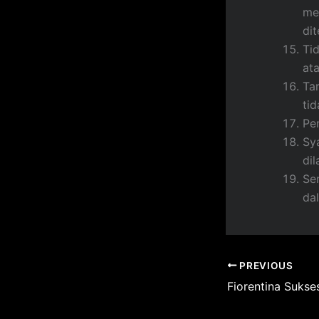
mel
di
Ti
at
Tar
ti
Pe
Sy
dil
Se
da
PREVIOUS