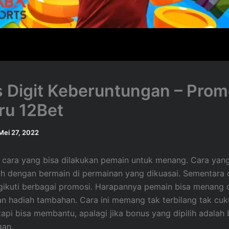
 Digit Keberuntungan – Prom
ru 12Bet
Mei 27, 2022
cara yang bisa dilakukan pemain untuk menang. Cara yang
ah dengan bermain di permainan yang dikuasai. Sementara 
ikuti berbagai promosi. Harapannya pemain bisa menang 
 hadiah tambahan. Cara ini memang tak terbilang tak cuk
tapi bisa membantu, apalagi jika bonus yang dipilih adalah 
gan.