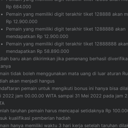
Rp 684.000
Pemain yang memiliki digit terakhir tiket 128888 akan
Rp 12.900.000
Pemain yang memiliki digit terakhir tiket 1288888 akan
mendapatkan Rp 12.900.000
Pemain yang memiliki digit terakhir tiket 12888888 aka
mendapatkan Rp 58.890.000
iah baru akan dikirimkan jika pemenang berhasil diverifika
tanya
main tidak boleh menggunakan mata uang di luar aturan Ru
diah akan menjadi hangus
ndaftaran pemain untuk mengikuti bonus ini hanya bisa dila
i 2022 jam 00.00.00 WITA sampai 31 Mei 2022 pada jam 2
TA
mlah taruhan pemain harus mencapai setidaknya Rp 100.00
suk kualifikasi pemberian hadiah
main hanya memiliki waktu 3 hari kerja setelah taruhan dil