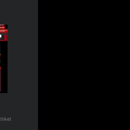
iiket