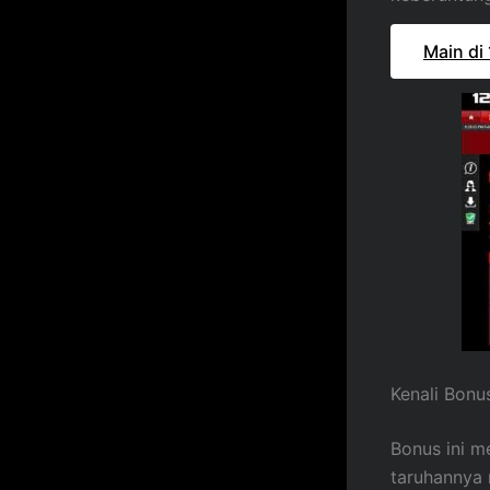
Main di
Kenali Bonu
Bonus ini m
taruhannya m