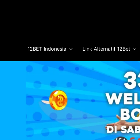
Lewati
ke
konten
12BET Indonesia
Link Alternatif 12Bet