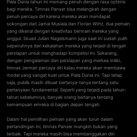
Piala Dunia tahun ini memang penuh dengan rasa optimis
bagi mereka. Timnas Panser bisa melangkah dengan
penuh percaya diri karena mereka akan mendapat
sokongan dari Jamal Musiala dan Florian Wirtz, dua pemain
yang dikenal dengan kreativitas bermain mereka yang
unggul. Skuad Julian Nagelsmann juga saat ini sudah pulih
sepenuhnya dari kekalahan mereka yang terjadi di tengah
persiapan untuk menghadapi kompetisi ini. Sekarang,
dengan pengalaman dan persiapan yang merkea miliki,
timnas Jerman percaya diri kalau mereka akan membawa
modal yang sangat kuat untuk Piala Dunia ini. Tapi tetap
saja, publik masih dibuat bertanya-tanya tentang satu
pertanyaan fundamental. Seperti yang terjadi pada tahun-
tahun sebelumnya, banyak orang bertanya tentang
kemampuan emreka di bagian depan tengah.
Dalam hal pemilihan pemain yang akan turun dalam
pertandingan ini, timnas Panser mungkin bukan yang
terbaik. Tapi mereka masih bisa membanggakan diri