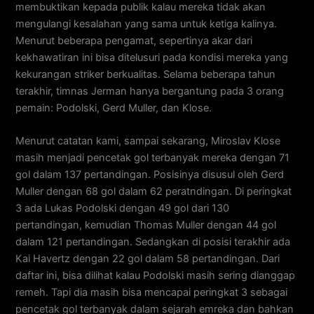
membuktikan kepada publik kalau mereka tidak akan
mengulangi kesalahan yang sama untuk ketiga kalinya.
Menurut beberapa pengamat, sepertinya akar dari
kekhawatiran ini bisa ditelusuri pada kondisi mereka yang
kekurangan striker berkualitas. Selama beberapa tahun
terakhir, timnas Jerman hanya bergantung pada 3 orang
pemain: Podolski, Gerd Muller, dan Klose.
Menurut catatan kami, sampai sekarang, Miroslav Klose
masih menjadi pencetak gol terbanyak mereka dengan 71
gol dalam 137 pertandingan. Posisinya disusul oleh Gerd
Muller dengan 68 gol dalam 62 peratndingan. Di peringkat
3 ada Lukas Podolski dengan 49 gol dari 130
pertandingan, kemudian Thomas Muller dengan 44 gol
dalam 121 pertandingan. Sedangkan di posisi terakhir ada
Kai Havertz dengan 22 gol dalam 58 pertandingan. Dari
daftar ini, bisa dilihat kalau Podolski masih sering dianggap
remeh. Tapi dia masih bisa mencapai peringkat 3 sebagai
pencetak gol terbanyak dalam sejarah emreka dan bahkan