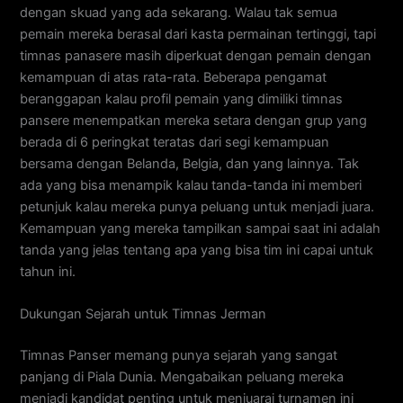
dengan skuad yang ada sekarang. Walau tak semua
pemain mereka berasal dari kasta permainan tertinggi, tapi
timnas panasere masih diperkuat dengan pemain dengan
kemampuan di atas rata-rata. Beberapa pengamat
beranggapan kalau profil pemain yang dimiliki timnas
pansere menempatkan mereka setara dengan grup yang
berada di 6 peringkat teratas dari segi kemampuan
bersama dengan Belanda, Belgia, dan yang lainnya. Tak
ada yang bisa menampik kalau tanda-tanda ini memberi
petunjuk kalau mereka punya peluang untuk menjadi juara.
Kemampuan yang mereka tampilkan sampai saat ini adalah
tanda yang jelas tentang apa yang bisa tim ini capai untuk
tahun ini.
Dukungan Sejarah untuk Timnas Jerman
Timnas Panser memang punya sejarah yang sangat
panjang di Piala Dunia. Mengabaikan peluang mereka
menjadi kandidat penting untuk menjuarai turnamen ini