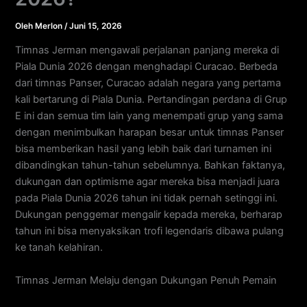
Oleh
Merlon
/
Juni 15, 2026
Timnas Jerman mengawali perjalanan panjang mereka di
Piala Dunia 2026 dengan menghadapi Curacao. Berbeda
dari timnas Panser, Curacao adalah negara yang pertama
kali bertarung di Piala Dunia. Pertandingan perdana di Grup
E ini dan semua tim lain yang menempati grup yang sama
dengan menimbulkan harapan besar untuk timnas Panser
bisa memberikan hasil yang lebih baik dari turnamen ini
dibandingkan tahun-tahun sebelumnya. Bahkan faktanya,
dukungan dan optimisme agar mereka bisa menjadi juara
pada Piala Dunia 2026 tahun ini tidak pernah setinggi ini.
Dukungan penggemar mengalir kepada mereka, berharap
tahun ini bisa menyaksikan trofi legendaris dibawa pulang
ke tanah kelahiran.
Timnas Jerman Melaju dengan Dukungan Penuh Pemain