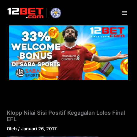
Lewati
ke
konten
Klopp Nilai Sisi Positif Kegagalan Lolos Final
EFL
Oleh
/
Januari 26, 2017