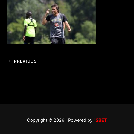
PREVIOUS
Copyright © 2026 | Powered by
12BET